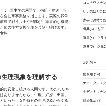
コロナワクチ
)とは、軍事学の用語で、補給・輸送・管
いい男はどこ
を含む軍事業務を指します。実際の戦争
家事は兵站で
前線で戦う兵士や部隊が、軍事的な機能
ための後方支援全般を兵站と呼びます。
道具(5) 包丁
食料 …
道具(4) フラ
道具(3) 炊飯
カテゴリー
婿取婚
(14)
の生理現象を理解する
ナデミタコエ
的に変化し続ける人間です。 わたしたち
ナデノキッチ
はありませんから、生理、妊娠、出産、
結婚生活
(9)
といった、女性特有の生理現象からくる