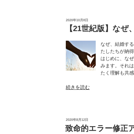
紀
の
版】
伴
投
2020年10月8日
侶
稿
【21世紀版】なぜ
日:
の
仕
なぜ、結婚する
組
たしたちが納得
み”
はじめに、なぜ
の
みます。それは
たく理解も共感
“【21
続きを読む
世
紀
版】
な
投
2020年8月12日
ぜ、
稿
致命的エラー修正
日:
結