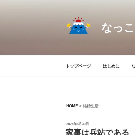
コ
ン
テ
なっこ.
ン
ツ
へ
ス
キ
ッ
トップページ
はじめに
プ
HOME
>
結婚生活
投
2024年5月30日
稿
家事は兵站である
日: