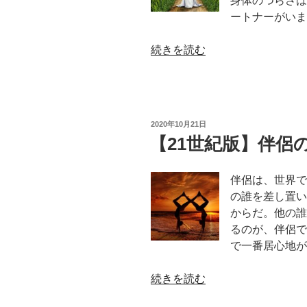
身体のつらさは
ートナーがいま
“【男
続きを読む
性
向
け】
女
投
2020年10月21日
性
稿
【21世紀版】伴侶
日:
の
生
伴侶は、世界で
理
の誰を差し置い
現
からだ。他の誰
象
るのが、伴侶で
を
で一番居心地が
理
解
“【21
続きを読む
す
世
る”