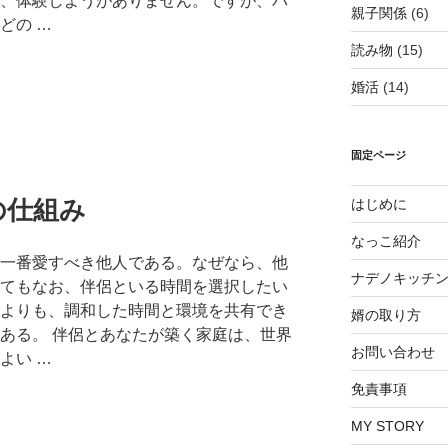
、体験しようがありません。ですが、パ
親子関係
(6)
どの …
読み物
(15)
婚活
(14)
固定ページ
の仕組み
はじめに
なっこ紹介
一番愛すべき他人である。なぜなら、他
ナデノキッチ
てもなお、伴侶といる時間を選択したい
よりも、調和した時間と環境を共有でき
婿の取り方
ある。 伴侶とあなたが築く家庭は、世界
お問い合わせ
よい …
免責事項
MY STORY