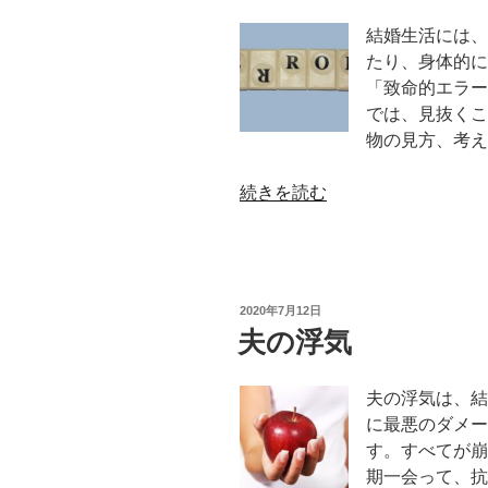
婚
結婚生活には、
す
たり、身体的に
る
「致命的エラー
の
では、見抜くこ
か”
物の見方、考え
の
“致
続きを読む
命
的
エ
ラ
投
2020年7月12日
ー
稿
夫の浮気
日:
修
正
夫の浮気は、結
ア
に最悪のダメー
プ
す。すべてが崩
リ”
期一会って、抗
の