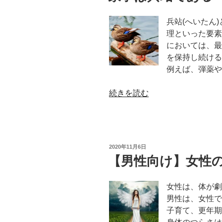
兵站(へいたん
理といった要素
においては、最
を保持し続ける
例えば、弾薬や
“家
続きを読む
事
は
兵
站
投
2020年11月6日
で
稿
【男性向け】女性
日:
あ
る”
女性は、体が劇
の
男性は、女性で
子育て、更年期