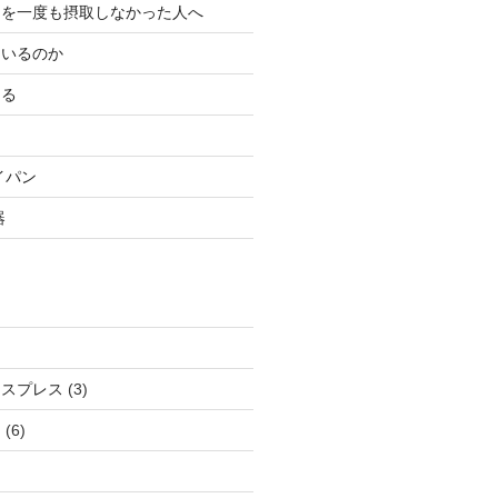
ンを一度も摂取しなかった人へ
にいるのか
ある
イパン
器
クスプレス
(3)
ン
(6)