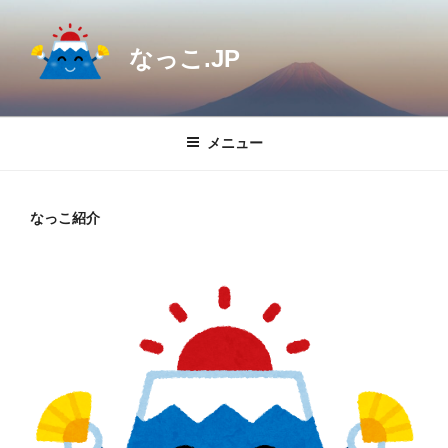
コ
ン
なっこ.JP
テ
ン
ツ
へ
メニュー
ス
キ
ッ
なっこ紹介
プ