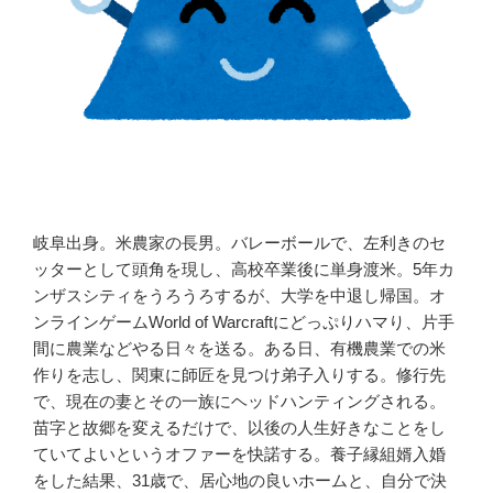
岐阜出身。米農家の長男。バレーボールで、左利きのセ
ッターとして頭角を現し、高校卒業後に単身渡米。5年カ
ンザスシティをうろうろするが、大学を中退し帰国。オ
ンラインゲームWorld of Warcraftにどっぷりハマり、片手
間に農業などやる日々を送る。ある日、有機農業での米
作りを志し、関東に師匠を見つけ弟子入りする。修行先
で、現在の妻とその一族にヘッドハンティングされる。
苗字と故郷を変えるだけで、以後の人生好きなことをし
ていてよいというオファーを快諾する。養子縁組婿入婚
をした結果、31歳で、居心地の良いホームと、自分で決