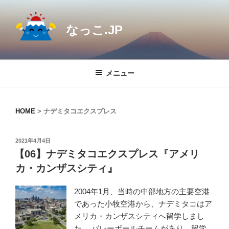
コ
ン
なっこ.JP
テ
ン
ツ
へ
メニュー
ス
キ
ッ
HOME
>
ナデミタコエクスプレス
プ
投
2021年4月4日
稿
【06】ナデミタコエクスプレス『アメリ
日:
カ・カンザスシティ』
2004年1月、当時の中部地方の主要空港
であった小牧空港から、ナデミタコはア
メリカ・カンザスシティへ留学しまし
た。 バレーボールチームがあり、留学