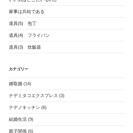
ス
プ
家事は兵站である
レ
道具(5) 包丁
ス
『14
道具(4) フライパン
歳』”
の
道具(3) 炊飯器
カテゴリー
婿取婚
(14)
ナデミタコエクスプレス
(3)
ナデノキッチン
(6)
結婚生活
(9)
親子関係
(6)