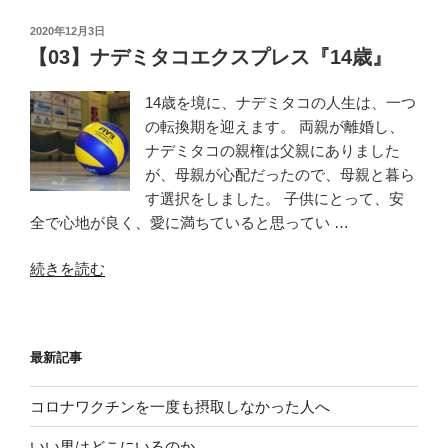
デ
カ・
ミ
カ
投
2020年12月3日
稿
タ
ン
【03】ナデミタコエクスプレス『14歳』
日:
コ
ザ
エ
ス
14歳を境に、ナデミタコの人生は、一つ
ク
シ
の転換期を迎えます。 両親が離婚し、
ス
テ
ナデミタコの親権は父親にありました
プ
ィ』”
が、母親が心配だったので、母親と暮ら
レ
の
す選択をしました。 子供にとって、安
ス
全で心地が良く、愛に満ちていると思ってい …
『19
“【03】
歳』”
続きを読む
ナ
の
デ
ミ
最新記事
タ
コ
コロナワクチンを一度も摂取しなかった人へ
エ
ク
いい男はどこにいるのか