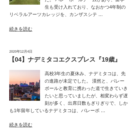
生も受け入れており、なおかつ4年制の
リベラルアーツカレッジを、カンザスシテ …
“【06】
続きを読む
ナ
デ
ミ
投
2020年12月4日
稿
タ
【04】ナデミタコエクスプレス『19歳』
日:
コ
エ
高校3年生の夏休み、ナデミタコは、先
ク
の進路が未定でした。 漠然と、バレー
ス
ボールと教育に携わった道で生きていき
プ
たいと思っていましたが、相変わらず遅
レ
刻が多く、出席日数もぎりぎりで、しか
ス
も1年留年しているナデミタコは、バレーボ …
『ア
“【04】
メ
続きを読む
ナ
リ