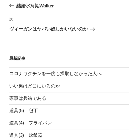
稿
の
結婚氷河期Walker
ナ
投
ビ
稿
次
次
ゲ
の
ヴィーガンはヤバい奴しかいないのか
投
ー
稿
シ
ョ
最新記事
ン
コロナワクチンを一度も摂取しなかった人へ
いい男はどこにいるのか
家事は兵站である
道具(5) 包丁
道具(4) フライパン
道具(3) 炊飯器