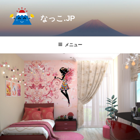
コ
ン
なっこ.JP
テ
ン
ツ
へ
メニュー
ス
キ
ッ
プ