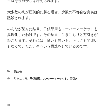
クロな視点からは考えられます。
大多数の利が圧倒的に勝る場合、少数の不都合な真実は
黙殺されます。
みんなが望んだ結果、子供部屋もスーパーマーケットも
具現化したわけです。その結果、引きこもりと万引きが
起こります。それには、良いも悪いも、正しさも間違い
もなくて、ただ、そういう構造をしているのです。
カ
読み物
テ
タ
引きこもり
、
子供部屋
、
スーパーマーケット
、
万引き
ゴ
グ
リ
ー
投
前
前