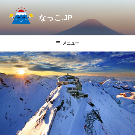
コ
ン
なっこ.JP
テ
ン
ツ
へ
メニュー
ス
キ
ッ
プ