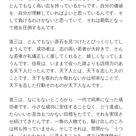
とんでもなく高い志を持っているからです。自分の価値
を、自分が理解していればよいと思っているんです。そ
して負けるわけがないと思っていて、それは覇気となっ
て他を圧倒するんです。
道三は、とんでもない原石を見つけたとびっくりしてし
まうんです。成功者は、志の高い若者が大好きで、そん
な若者が礼儀正しく接してくれると、嬉しくなってしま
うんです。信長は、いままで会った誰よりも説得力のあ
る天下人だったんです。天下人とは、天下を志した人の
ことです。天下を取れたか取れないかは些末なことで、
天下を志した行動そのものが天下人なんです。
道三は、なにもないところから、一代で武将になった成
功者です。小さな成功に安住することなく、どう達成し
たらいいか見当もつかない目標をたてて、それを実現さ
せ続けてきたんです。一角の人物でも、駆け出しのころ
は何も持っていません。そしてそれは、世間から「うつ
け」「おおたわけ」に見えることを、道三は実体験から