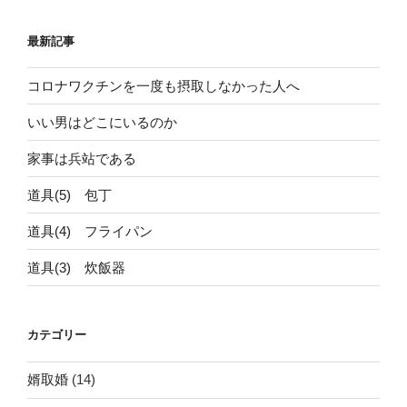
紀
調
版】
な
最新記事
伴
結
侶
婚
コロナワクチンを一度も摂取しなかった人へ
の
生
仕
活”
いい男はどこにいるのか
組
の
み”
家事は兵站である
の
道具(5) 包丁
道具(4) フライパン
道具(3) 炊飯器
カテゴリー
婿取婚
(14)