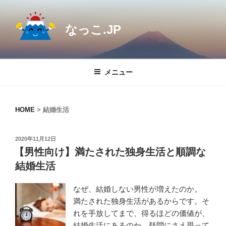
コ
ン
なっこ.JP
テ
ン
ツ
へ
メニュー
ス
キ
ッ
HOME
>
結婚生活
プ
投
2020年11月12日
稿
【男性向け】満たされた独身生活と順調な
日:
結婚生活
なぜ、結婚しない男性が増えたのか。
満たされた独身生活があるからです。そ
れを手放してまで、得るほどの価値が、
結婚生活にあるのか、疑問にさえ思って