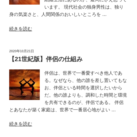
います。 現代社会の独身男性は、独り
身の気楽さと、人間関係のおいしいところを …
“【男
続きを読む
性
向
け】
投
2020年10月21日
稿
満
【21世紀版】伴侶の仕組み
日:
た
さ
伴侶は、世界で一番愛すべき他人であ
れ
る。なぜなら、他の誰を差し置いてもな
た
お、伴侶といる時間を選択したいから
独
だ。他の誰よりも、調和した時間と環境
身
を共有できるのが、伴侶である。 伴侶
生
とあなたが築く家庭は、世界で一番居心地がよい …
活
“【21
と
続きを読む
世
順