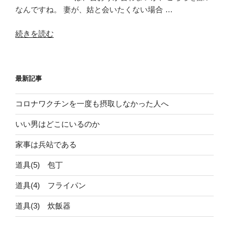
なんですね。 妻が、姑と会いたくない場合 …
“【嫁
続きを読む
姑
問
題】
最新記事
姑
に
コロナワクチンを一度も摂取しなかった人へ
会
わ
いい男はどこにいるのか
な
く
家事は兵站である
て
道具(5) 包丁
い
い”
道具(4) フライパン
の
道具(3) 炊飯器