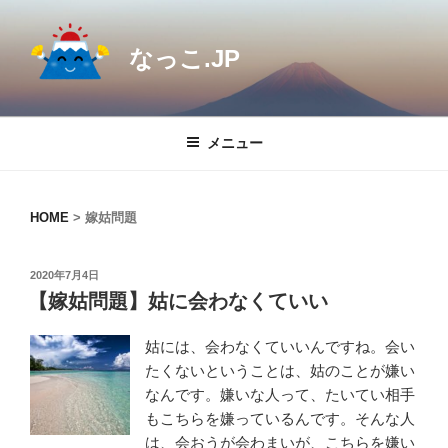
コ
ン
なっこ.JP
テ
ン
ツ
へ
メニュー
ス
キ
ッ
HOME
>
嫁姑問題
プ
投
2020年7月4日
稿
【嫁姑問題】姑に会わなくていい
日:
姑には、会わなくていいんですね。会い
たくないということは、姑のことが嫌い
なんです。嫌いな人って、たいてい相手
もこちらを嫌っているんです。そんな人
は、会おうが会わまいが、こちらを嫌い