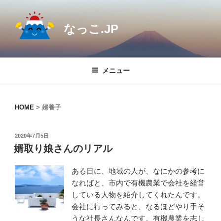
コ
ン
なっこ.JP
テ
ン
ツ
へ
メニュー
ス
キ
ッ
HOME
>
婿養子
プ
投
2020年7月5日
稿
婿取り娘さんのリアル
日:
ある日に、地域の人が、なにかの参考に
なればと、市内で有機農業で会社を経営
している人物を紹介してくれたんです。
会社に行ってみると、なるほどやり手そ
うな社長さんなんです。有機農業を志し