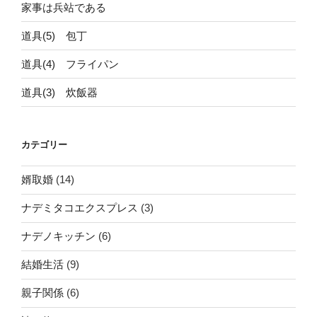
う
家事は兵站である
納
道具(5) 包丁
得
し
道具(4) フライパン
て
も
道具(3) 炊飯器
ら
う”
の
カテゴリー
婿取婚
(14)
ナデミタコエクスプレス
(3)
ナデノキッチン
(6)
結婚生活
(9)
親子関係
(6)