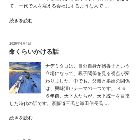
て、一代で人を雇える会社にするような人で …
“婿
続きを読む
取
り
娘
投
2020年6月4日
稿
さ
命くらいかける話
日:
ん
の
ナデミタコは、自分自身が婿養子という
リ
立場になって、親子関係を見る視点が変
ア
わりました。中でも、父親と娘婿の関係
ル”
は、興味深いテーマの一つです。 ４６
の
６年前、天下人たちが、天下統一を目指
した時代の話です。斎藤道三氏と織田信長氏 …
“命
続きを読む
く
ら
い