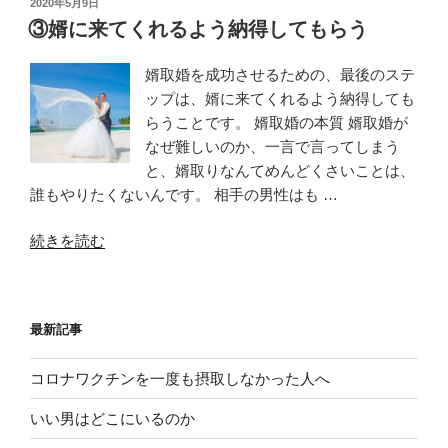
投
2020年5月9日
稿
か
③婿に来てくれるよう納得してもらう
日:
け
る
婿取婚を成功させるための、最後のステ
話”
ップは、婿に来てくれるよう納得しても
の
らうことです。 婿取婚の本質 婿取婚が
なぜ難しいのか、一言で言ってしまう
と、婿取りなんてめんどくさいことは、
誰もやりたくないんです。 相手の男性はも …
“③
続きを読む
婿
に
来
最新記事
て
く
コロナワクチンを一度も摂取しなかった人へ
れ
る
いい男はどこにいるのか
よ