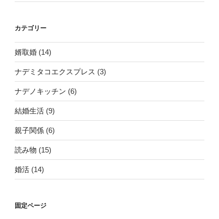
カ・
カ
ン
カテゴリー
ザ
ス
婿取婚
(14)
シ
ナデミタコエクスプレス
(3)
テ
ィ』”
ナデノキッチン
(6)
の
結婚生活
(9)
親子関係
(6)
読み物
(15)
婚活
(14)
固定ページ