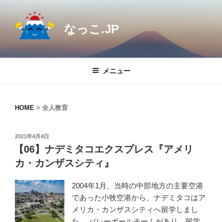
コ
ン
なっこ.JP
テ
ン
ツ
へ
メニュー
ス
キ
ッ
HOME
>
全人教育
プ
投
2021年4月4日
稿
【06】ナデミタコエクスプレス『アメリ
日:
カ・カンザスシティ』
2004年1月、当時の中部地方の主要空港
であった小牧空港から、ナデミタコはア
メリカ・カンザスシティへ留学しまし
た。 バレーボールチームがあり、留学