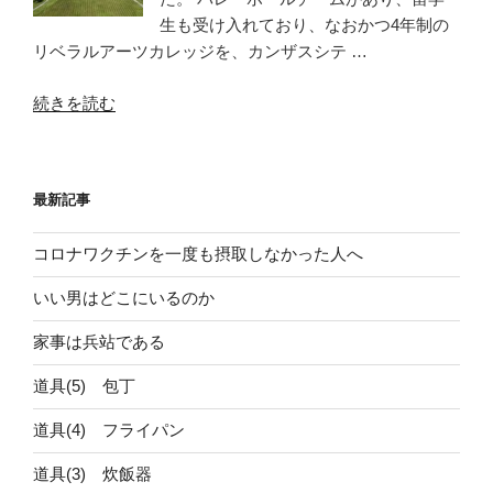
生も受け入れており、なおかつ4年制の
リベラルアーツカレッジを、カンザスシテ …
“【06】
続きを読む
ナ
デ
ミ
最新記事
タ
コ
コロナワクチンを一度も摂取しなかった人へ
エ
ク
いい男はどこにいるのか
ス
プ
家事は兵站である
レ
道具(5) 包丁
ス
『ア
道具(4) フライパン
メ
リ
道具(3) 炊飯器