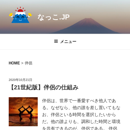
コ
ン
なっこ.JP
テ
ン
ツ
へ
メニュー
ス
キ
ッ
HOME
>
伴侶
プ
投
2020年10月21日
稿
【21世紀版】伴侶の仕組み
日:
伴侶は、世界で一番愛すべき他人であ
る。なぜなら、他の誰を差し置いてもな
お、伴侶といる時間を選択したいから
だ。他の誰よりも、調和した時間と環境
を共有できるのが、伴侶である。 伴侶