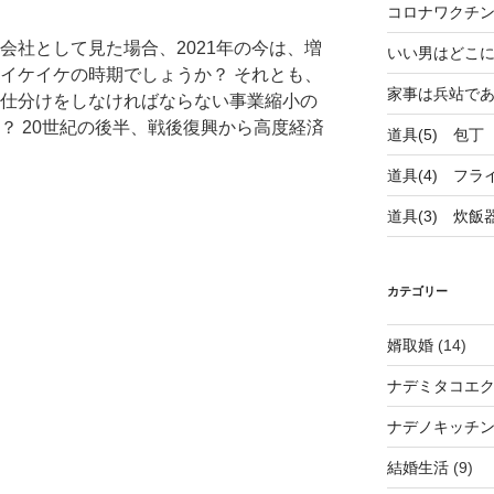
コロナワクチ
会社として見た場合、2021年の今は、増
いい男はどこ
イケイケの時期でしょうか？ それとも、
家事は兵站で
仕分けをしなければならない事業縮小の
？ 20世紀の後半、戦後復興から高度経済
道具(5) 包丁
道具(4) フラ
道具(3) 炊飯
カテゴリー
婿取婚
(14)
ナデミタコエ
ナデノキッチ
結婚生活
(9)