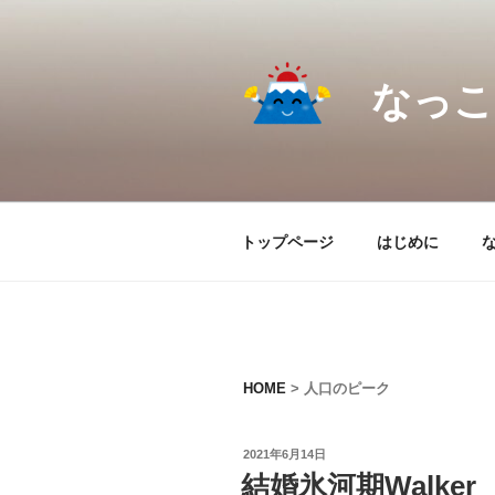
コ
ン
テ
なっこ.
ン
ツ
へ
ス
キ
ッ
トップページ
はじめに
プ
HOME
>
人口のピーク
投
2021年6月14日
稿
結婚氷河期Walker
日: