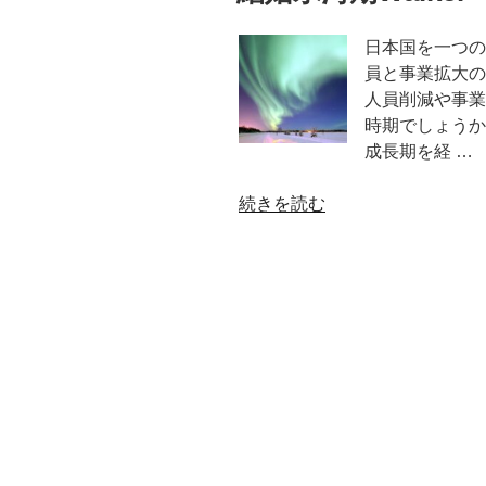
日本国を一つの
員と事業拡大の
人員削減や事業
時期でしょうか
成長期を経 …
“結
続きを読む
婚
氷
河
期
Walker”
の