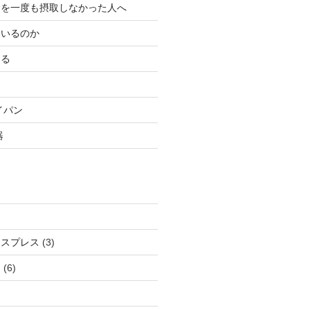
ンを一度も摂取しなかった人へ
にいるのか
ある
イパン
器
クスプレス
(3)
ン
(6)