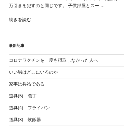
万引きを犯すのと同じです。 子供部屋とスー …
“子
続きを読む
供
部
屋
最新記事
が
あ
コロナワクチンを一度も摂取しなかった人へ
る
結
いい男はどこにいるのか
果、
引
家事は兵站である
き
道具(5) 包丁
こ
も
道具(4) フライパン
り
が
道具(3) 炊飯器
表