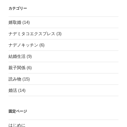
れ
る”
カテゴリー
の
婿取婚
(14)
ナデミタコエクスプレス
(3)
ナデノキッチン
(6)
結婚生活
(9)
親子関係
(6)
読み物
(15)
婚活
(14)
固定ページ
はじめに