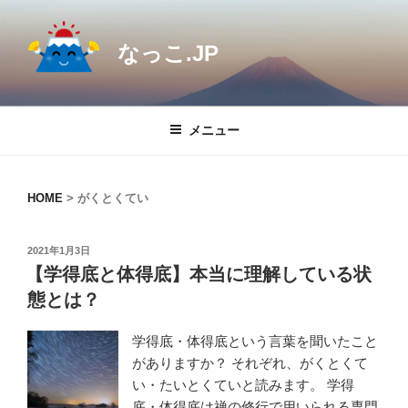
コ
ン
なっこ.JP
テ
ン
ツ
へ
メニュー
ス
キ
ッ
HOME
>
がくとくてい
プ
投
2021年1月3日
稿
【学得底と体得底】本当に理解している状
日:
態とは？
学得底・体得底という言葉を聞いたこと
がありますか？ それぞれ、がくとくて
い・たいとくていと読みます。 学得
底・体得底は禅の修行で用いられる専門