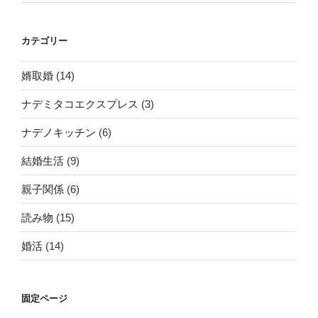
る
状
態
カテゴリー
と
は？”
婿取婚
(14)
の
ナデミタコエクスプレス
(3)
ナデノキッチン
(6)
結婚生活
(9)
親子関係
(6)
読み物
(15)
婚活
(14)
固定ページ