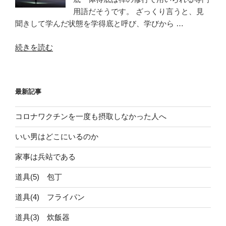
用語だそうです。 ざっくり言うと、見
聞きして学んだ状態を学得底と呼び、学びから …
“【学
続きを読む
得
底
と
最新記事
体
得
コロナワクチンを一度も摂取しなかった人へ
底】
本
いい男はどこにいるのか
当
に
家事は兵站である
理
道具(5) 包丁
解
し
道具(4) フライパン
て
い
道具(3) 炊飯器