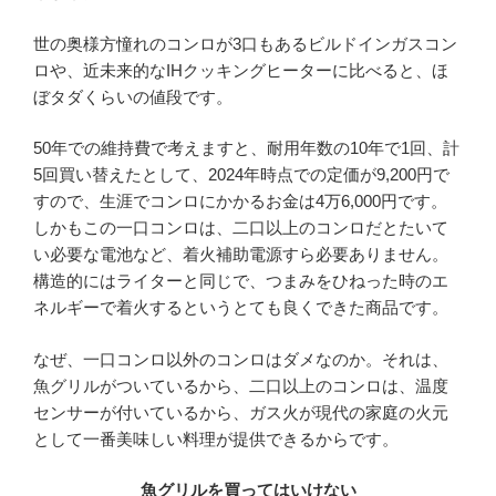
世の奥様方憧れのコンロが3口もあるビルドインガスコン
ロや、近未来的なIHクッキングヒーターに比べると、ほ
ぼタダくらいの値段です。
50年での維持費で考えますと、耐用年数の10年で1回、計
5回買い替えたとして、2024年時点での定価が9,200円で
すので、生涯でコンロにかかるお金は4万6,000円です。
しかもこの一口コンロは、二口以上のコンロだとたいて
い必要な電池など、着火補助電源すら必要ありません。
構造的にはライターと同じで、つまみをひねった時のエ
ネルギーで着火するというとても良くできた商品です。
なぜ、一口コンロ以外のコンロはダメなのか。それは、
魚グリルがついているから、二口以上のコンロは、温度
センサーが付いているから、ガス火が現代の家庭の火元
として一番美味しい料理が提供できるからです。
魚グリルを買ってはいけない