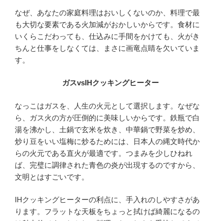
なぜ、あなたの家庭料理はおいしくないのか、料理で最
も大切な要素である火加減がおかしいからです。食材に
いくらこだわっても、仕込みに手間をかけても、火がき
ちんと仕事をしなくては、まさに画竜点睛を欠いていま
す。
ガスvsIHクッキングヒーター
なっこはガスを、人生の火元として選択します。なぜな
ら、ガス火の方が圧倒的に美味しいからです。鉄瓶で白
湯を沸かし、土鍋で玄米を炊き、中華鍋で野菜を炒め、
炒り豆をいい塩梅に炒るためには、日本人の縄文時代か
らの火元である直火が最適です。つまみを少しひねれ
ば、完璧に調律された青色の炎が出現するのですから、
文明とはすごいです。
IHクッキングヒーターの利点に、手入れのしやすさがあ
ります。フラットな天板をちょっと拭けば綺麗になるの