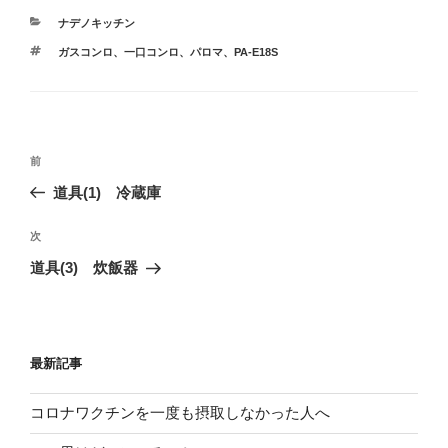
カ
ナデノキッチン
テ
タ
ガスコンロ
、
一口コンロ
、
パロマ
、
PA-E18S
ゴ
グ
リ
ー
投
前
前
稿
の
道具(1) 冷蔵庫
ナ
投
ビ
稿
次
次
ゲ
の
道具(3) 炊飯器
投
ー
稿
シ
ョ
最新記事
ン
コロナワクチンを一度も摂取しなかった人へ