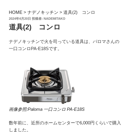
HOME
>
ナデノキッチン
>
道具(2) コンロ
投
2024年4月20日
投稿者:
NADEMITAKO
稿
道具(2) コンロ
日:
ナデノキッチンで火を司っている道具は、パロマさんの
一口コンロPA-E18Sです。
画像参照:Paloma 一口コンロ PA-E18S
数年前に、近所のホームセンターで6,000円くらいで購入
しました。