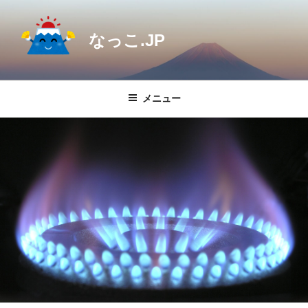
コ
ン
なっこ.JP
テ
ン
ツ
へ
メニュー
ス
キ
ッ
プ