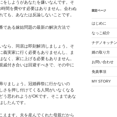
にをしようがあなたを嫌いなんです。そ
の時間を費やす必要はありません。会わぬ
固定ページ
れても、あなたは反論しないことです。
はじめに
番である嫁姑問題の最新の解決方法で
なっこ紹介
ナデノキッチ
いなら、同居は即刻解消しましょう。そ
婿の取り方
に義実家に行く必要もありませんし、ま
はなく、家に上げる必要もありません。
お問い合わせ
親戚付き合いは回避すべきで、その中に
免責事項
MY STORY
葬りましょう。冠婚葬祭に行かないの
しさを押し付けてくる人間がいなくなる
どう思われようがOKです。そこまであな
はしたんです。
こえます。夫を産んでくれた母親だから