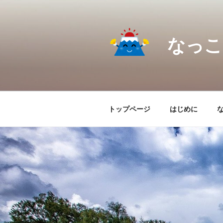
コ
ン
テ
なっこ.
ン
ツ
へ
ス
キ
ッ
トップページ
はじめに
プ