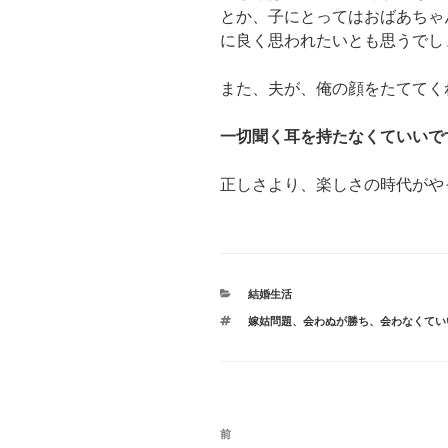
とか、子にとってはおばあちゃ
に良く思われたいとも思うでし
また、夫が、俺の顔をたててく
一切聞く耳を持たなくていいで
正しさより、楽しさの時代がや
カ
結婚生活
テ
タ
嫁姑問題
、
会わぬが勝ち
、
会わなくてい
ゴ
グ
リ
ー
投
前
前