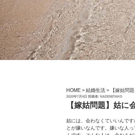
HOME
>
結婚生活
>
【嫁姑問題
投
2020年7月4日
投稿者:
NADEMITAKO
稿
【嫁姑問題】姑に
日:
姑には、会わなくていいんです
とが嫌いなんです。嫌いな人っ