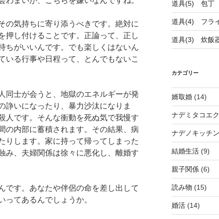
会わまいが、こちらを嫌いなんですね。
道具(5) 包丁
道具(4) フラ
その気持ちに寄り添うべきです。絶対に
を押し付けることです。正論って、正し
道具(3) 炊飯
持ちがいいんです。でも楽しくはないん
ている行事や日程って、とんでもないこ
カテゴリー
人同士が会うと、地獄のエネルギーが発
婿取婚
(14)
の諍いになったり、暴力沙汰になりま
ナデミタコエ
殺人です。そんな衝動を死ぬ気で我慢す
間の内部に蓄積されます。その結果、病
ナデノキッチ
たりします。家に持って帰ってしまった
結婚生活
(9)
蝕み、夫婦関係は徐々に悪化し、離婚す
親子関係
(6)
読み物
(15)
んです。あなたや伴侶の命を差し出して
いってあるんでしょうか。
婚活
(14)