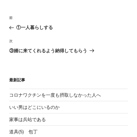
投
前
前
稿
の
①一人暮らしする
ナ
投
ビ
稿
次
次
ゲ
の
③婿に来てくれるよう納得してもらう
投
ー
稿
シ
ョ
最新記事
ン
コロナワクチンを一度も摂取しなかった人へ
いい男はどこにいるのか
家事は兵站である
道具(5) 包丁