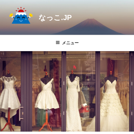
コ
ン
なっこ.JP
テ
ン
ツ
へ
メニュー
ス
キ
ッ
プ