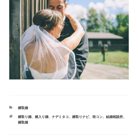
カ
婿取婚
テ
タ
婿取り婚
、
婿入り婚
、
ナデミタコ
、
婿取りナビ
、
街コン
、
結婚相談所
、
ゴ
グ
婿取婚
リ
ー