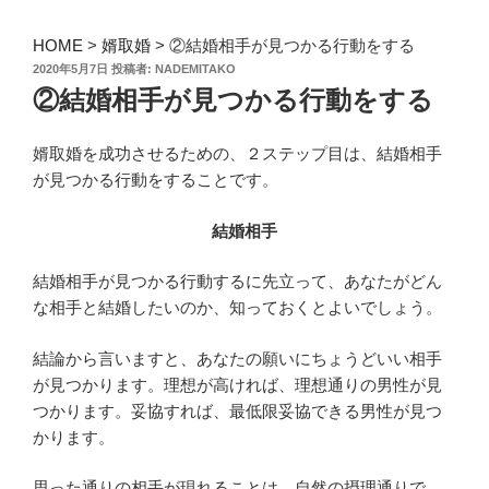
HOME
>
婿取婚
>
②結婚相手が見つかる行動をする
投
2020年5月7日
投稿者:
NADEMITAKO
稿
②結婚相手が見つかる行動をする
日:
婿取婚を成功させるための、２ステップ目は、結婚相手
が見つかる行動をすることです。
結婚相手
結婚相手が見つかる行動するに先立って、あなたがどん
な相手と結婚したいのか、知っておくとよいでしょう。
結論から言いますと、あなたの願いにちょうどいい相手
が見つかります。理想が高ければ、理想通りの男性が見
つかります。妥協すれば、最低限妥協できる男性が見つ
かります。
思った通りの相手が現れることは、自然の摂理通りで