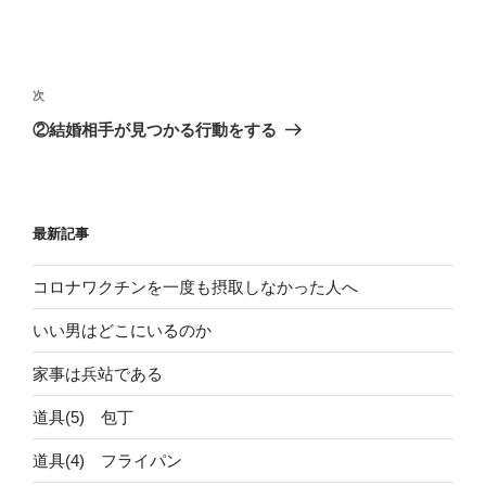
投
稿
次
次
ナ
の
②結婚相手が見つかる行動をする
ビ
投
稿
ゲ
ー
最新記事
シ
ョ
コロナワクチンを一度も摂取しなかった人へ
ン
いい男はどこにいるのか
家事は兵站である
道具(5) 包丁
道具(4) フライパン