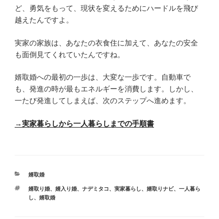
ど、勇気をもって、現状を変えるためにハードルを飛び
越えたんですよ。
実家の家族は、あなたの衣食住に加えて、あなたの安全
も面倒見てくれていたんですね。
婿取婚への最初の一歩は、大変な一歩です。自動車で
も、発進の時が最もエネルギーを消費します。しかし、
一たび発進してしまえば、次のステップへ進めます。
→実家暮らしから一人暮らしまでの手順書
カ
婿取婚
テ
タ
婿取り婚
、
婿入り婚
、
ナデミタコ
、
実家暮らし
、
婿取りナビ
、
一人暮ら
ゴ
グ
し
、
婿取婚
リ
ー