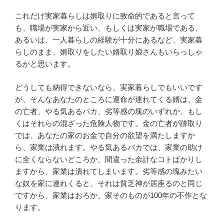
これだけ実家暮らしは婿取りに致命的であると言って
も、職場が実家から近い、もしくは実家が職場である、
あるいは、一人暮らしの経験が十分にあるなど、実家暮
らしのまま、婿取りをしたい婿取り娘さんもいらっしゃ
るかと思います。
どうしても納得できないなら、実家暮らしでもいいです
が、そんなあなたのところに運命が連れてくる婿は、金
の亡者、やる気あるバカ、劣等感の塊のいずれか、もし
くはそれらの混ざった危険人物です。金の亡者が跡取り
では、あなたの家のお金で自分の欲望を満たしますか
ら、家業は潰れます。やる気あるバカでは、家業の助け
に全くならないどころか、間違った余計なコトばかりし
ますから、家業は潰れてしまいます。劣等感の塊みたい
な奴を家に連れくると、それは貧乏神が居座るのと同じ
ですから、家業はおろか、家そのものが100年の不作とな
ります。