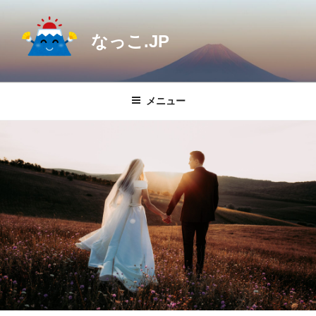
コ
ン
なっこ.JP
テ
ン
ツ
へ
メニュー
ス
キ
ッ
プ