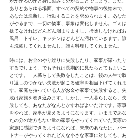
がかかるのかと身に染みて分かることでしょう。また、
ありとあらゆる場面、すべての契約や物事の後始末で、
あなたは決断し、行動することを求められます。あなた
がやるまで、一切の物事、事象は変化しません。ゴミは
捨てなければどんどん溜まりますし、掃除しなければお
風呂、トイレ、キッチンはどんどん汚れていきます。誰
も洗濯してくれませんし、誰も料理してくれません。
時には、お金のやり繰りに失敗したり、家事が滞ったり
するでしょう。でもそれは長期的に見たらとてもよいこ
とです。一人暮らしで失敗をしたことは、後の人生で取
り返しのつかない失敗が起こる確率を相当下げてくれま
す。家庭を持っている人がお金や家事で失敗すると、失
敗は家族を巻き込みます。しかし、一人暮らしなら、失
敗しても、あなたがなんとかすればよいだけです。家事
をやれば、家事が見えるようになります。いままであな
たの分の途方もない量の家事をやってくれていた実家の
家族に感謝できるようになれば、未来のあなたは、パー
トナーがやってくれたどんな小さな家事に対しても、あ