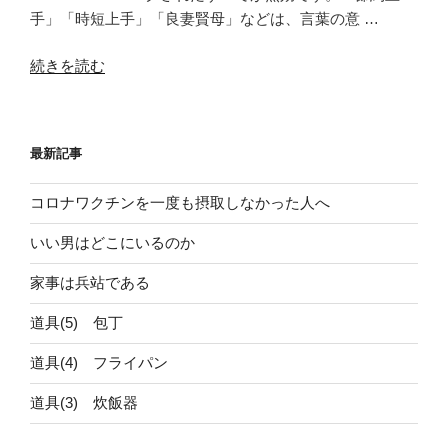
手」「時短上手」「良妻賢母」などは、言葉の意 …
“道
続きを読む
具
(5)
包
最新記事
丁”
の
コロナワクチンを一度も摂取しなかった人へ
いい男はどこにいるのか
家事は兵站である
道具(5) 包丁
道具(4) フライパン
道具(3) 炊飯器