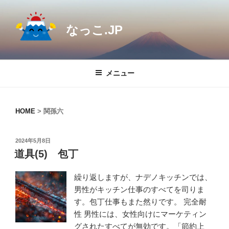
コ
ン
なっこ.JP
テ
ン
ツ
へ
メニュー
ス
キ
ッ
HOME
>
関孫六
プ
投
2024年5月8日
稿
道具(5) 包丁
日:
繰り返しますが、ナデノキッチンでは、
男性がキッチン仕事のすべてを司りま
す。包丁仕事もまた然りです。 完全耐
性 男性には、女性向けにマーケティン
グされたすべてが無効です。「節約上