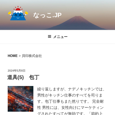
コ
ン
なっこ.JP
テ
ン
ツ
へ
メニュー
ス
キ
ッ
HOME
>
貝印株式会社
プ
投
2024年5月8日
稿
道具(5) 包丁
日:
繰り返しますが、ナデノキッチンでは、
男性がキッチン仕事のすべてを司りま
す。包丁仕事もまた然りです。 完全耐
性 男性には、女性向けにマーケティン
グされたすべてが無効です。「節約上