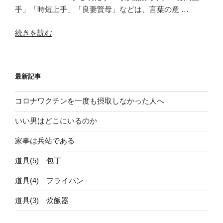
手」「時短上手」「良妻賢母」などは、言葉の意 …
“道
続きを読む
具
(5)
包
最新記事
丁”
の
コロナワクチンを一度も摂取しなかった人へ
いい男はどこにいるのか
家事は兵站である
道具(5) 包丁
道具(4) フライパン
道具(3) 炊飯器