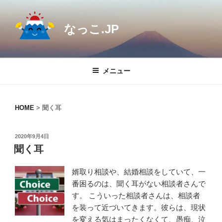
コ
ン
なっこ.JP
テ
ン
ツ
へ
メニュー
ス
キ
ッ
HOME
>
聞く耳
プ
投
2020年9月4日
稿
聞く耳
日:
婿取り相談や、結婚相談をしていて、一
番困るのは、聞く耳がない相談者さんで
す。 こういった相談者さんは、相談者
を装って近づいてきます。彼らは、現状
を変える気はまったくなくて、愚痴、泣