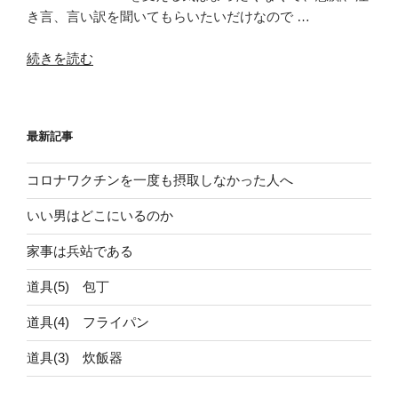
き言、言い訳を聞いてもらいたいだけなので …
“聞
続きを読む
く
耳”
の
最新記事
コロナワクチンを一度も摂取しなかった人へ
いい男はどこにいるのか
家事は兵站である
道具(5) 包丁
道具(4) フライパン
道具(3) 炊飯器