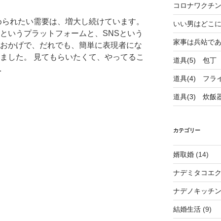
コロナワクチ
められたい需要は、増大し続けています。
いい男はどこ
というプラットフォームと、SNSという
家事は兵站で
おかげで、だれでも、簡単に表現者にな
ました。 見てもらいたくて、やってるこ
道具(5) 包丁
…
道具(4) フラ
道具(3) 炊飯
カテゴリー
婿取婚
(14)
ナデミタコエ
ナデノキッチ
結婚生活
(9)