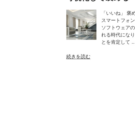
「いいね」 褒
スマートフォン
ソフトウェアの
れる時代になり
とを肯定して 
“可
続きを読む
視
化
し
て
褒
め
る”
の