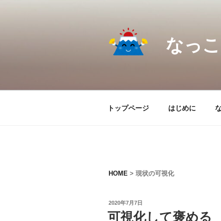
コ
ン
テ
なっこ.
ン
ツ
へ
ス
キ
ッ
トップページ
はじめに
プ
HOME
>
現状の可視化
投
2020年7月7日
稿
可視化して褒める
日: