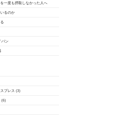
ンを一度も摂取しなかった人へ
にいるのか
ある
イパン
器
クスプレス
(3)
ン
(6)