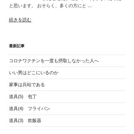
と思います。 おそらく、多くの方にと …
“道
続きを読む
具
(3)
炊
最新記事
飯
器”
コロナワクチンを一度も摂取しなかった人へ
の
いい男はどこにいるのか
家事は兵站である
道具(5) 包丁
道具(4) フライパン
道具(3) 炊飯器