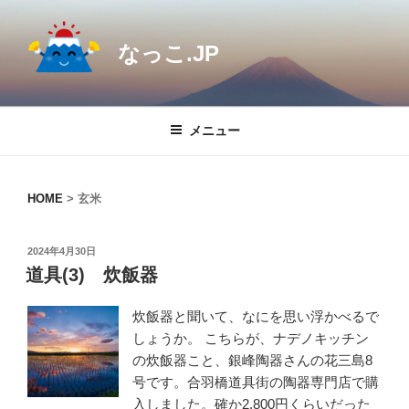
コ
ン
なっこ.JP
テ
ン
ツ
へ
メニュー
ス
キ
ッ
HOME
>
玄米
プ
投
2024年4月30日
稿
道具(3) 炊飯器
日:
炊飯器と聞いて、なにを思い浮かべるで
しょうか。 こちらが、ナデノキッチン
の炊飯器こと、銀峰陶器さんの花三島8
号です。合羽橋道具街の陶器専門店で購
入しました。確か2,800円くらいだった