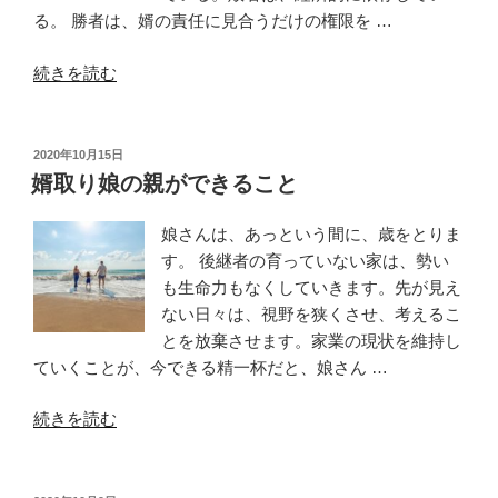
る。 勝者は、婿の責任に見合うだけの権限を …
“【婿
続きを読む
取
り
娘】
投
2020年10月15日
稿
勝
婿取り娘の親ができること
日:
者
と
娘さんは、あっという間に、歳をとりま
敗
す。 後継者の育っていない家は、勢い
者
も生命力もなくしていきます。先が見え
を
ない日々は、視野を狭くさせ、考えるこ
分
とを放棄させます。家業の現状を維持し
け
ていくことが、今できる精一杯だと、娘さん …
る
“婿
10
続きを読む
取
の
り
法
娘