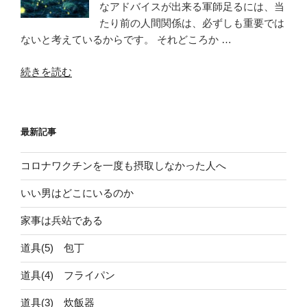
なアドバイスが出来る軍師足るには、当
たり前の人間関係は、必ずしも重要では
ないと考えているからです。 それどころか …
“匿
続きを読む
名
だ
か
最新記事
ら
聞
コロナワクチンを一度も摂取しなかった人へ
け
る”
いい男はどこにいるのか
の
家事は兵站である
道具(5) 包丁
道具(4) フライパン
道具(3) 炊飯器