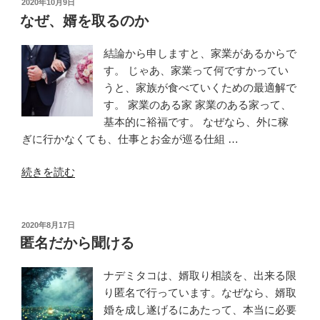
則”
投
2020年10月9日
稿
の
の
なぜ、婿を取るのか
日:
親
が
結論から申しますと、家業があるからで
で
す。 じゃあ、家業って何ですかってい
き
うと、家族が食べていくための最適解で
る
す。 家業のある家 家業のある家って、
こ
基本的に裕福です。 なぜなら、外に稼
と”
ぎに行かなくても、仕事とお金が巡る仕組 …
の
“な
続きを読む
ぜ、
婿
を
投
2020年8月17日
稿
取
匿名だから聞ける
日:
る
の
ナデミタコは、婿取り相談を、出来る限
か”
り匿名で行っています。なぜなら、婿取
の
婚を成し遂げるにあたって、本当に必要