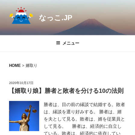
コ
ン
なっこ.JP
テ
ン
ツ
へ
メニュー
ス
キ
ッ
HOME
>
婿取り
プ
投
2020年10月17日
稿
【婿取り娘】勝者と敗者を分ける10の法則
日:
勝者は、目の前の縁談で結婚する。敗者
は、縁談を選り好みする。 勝者は、婿
を夫として見る。敗者は、婿を従業員と
して見る。 勝者は、経済的に自立し
ている。敗者は、経済的に依存してい