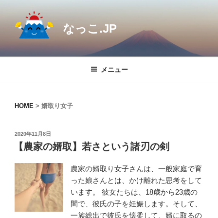
コ
ン
なっこ.JP
テ
ン
ツ
へ
メニュー
ス
キ
ッ
HOME
>
婿取り女子
プ
投
2020年11月8日
稿
【農家の婿取】若さという諸刃の剣
日:
農家の婿取り女子さんは、一般家庭で育
った娘さんとは、かけ離れた思考をして
います。 彼女たちは、18歳から23歳の
間で、彼氏の子を妊娠します。そして、
一族総出で彼氏を懐柔して、婿に取るの