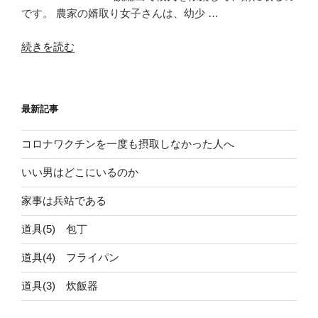
です。 農家の婿取り女子さんは、幼少 …
“【農
続きを読む
家
の
婿
最新記事
取】
若
コロナワクチンを一度も摂取しなかった人へ
さ
と
いい男はどこにいるのか
い
う
家事は兵站である
諸
道具(5) 包丁
刃
の
道具(4) フライパン
剣”
の
道具(3) 炊飯器