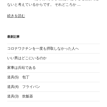
ないと考えているからです。 それどころか …
“匿
続きを読む
名
だ
か
最新記事
ら
聞
コロナワクチンを一度も摂取しなかった人へ
け
る”
いい男はどこにいるのか
の
家事は兵站である
道具(5) 包丁
道具(4) フライパン
道具(3) 炊飯器