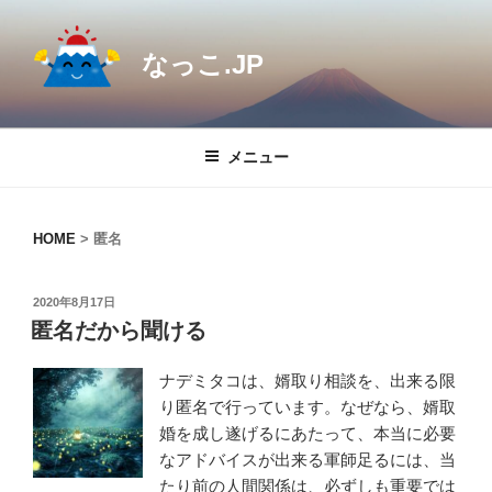
コ
ン
なっこ.JP
テ
ン
ツ
へ
メニュー
ス
キ
ッ
HOME
>
匿名
プ
投
2020年8月17日
稿
匿名だから聞ける
日:
ナデミタコは、婿取り相談を、出来る限
り匿名で行っています。なぜなら、婿取
婚を成し遂げるにあたって、本当に必要
なアドバイスが出来る軍師足るには、当
たり前の人間関係は、必ずしも重要では