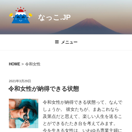
コ
ン
なっこ.JP
テ
ン
ツ
へ
メニュー
ス
キ
ッ
HOME
>
令和女性
プ
投
2021年3月29日
稿
令和女性が納得できる状態
日:
令和女性が納得できる状態って、なんで
しょうか。 彼女たちが、まあこれなら
及第点だと思えて、楽しい人生を送るこ
とができるたたき台を考えてみます。
今を生きる女性は、いわゆる専業主婦に