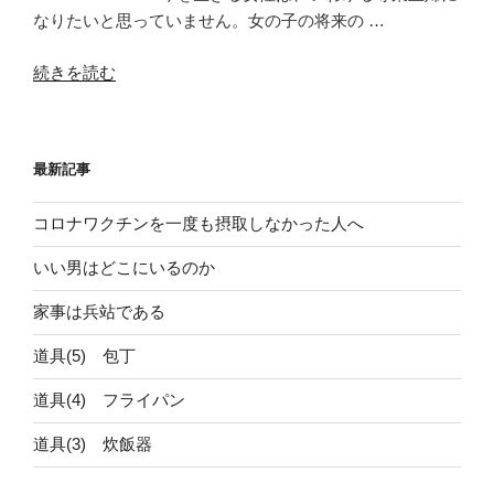
なりたいと思っていません。女の子の将来の …
“令
続きを読む
和
女
性
最新記事
が
納
コロナワクチンを一度も摂取しなかった人へ
得
で
いい男はどこにいるのか
き
る
家事は兵站である
状
道具(5) 包丁
態”
の
道具(4) フライパン
道具(3) 炊飯器