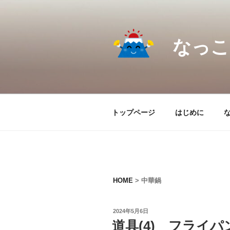
コ
ン
テ
なっこ.
ン
ツ
へ
ス
キ
ッ
トップページ
はじめに
プ
HOME
>
中華鍋
投
2024年5月6日
稿
道具(4) フライパ
日: