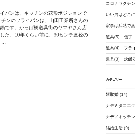
コロナワクチ
イパンは、キッチンの花形ポジションで
いい男はどこ
ッチンのフライパンは、山田工業所さんの
家事は兵站で
鍋です。かっぱ橋道具街のヤマヤさん店
した。10年くらい前に、30センチ直径の
道具(5) 包丁
 …
道具(4) フラ
道具(3) 炊飯
カテゴリー
婿取婚
(14)
ナデミタコエ
ナデノキッチ
結婚生活
(9)