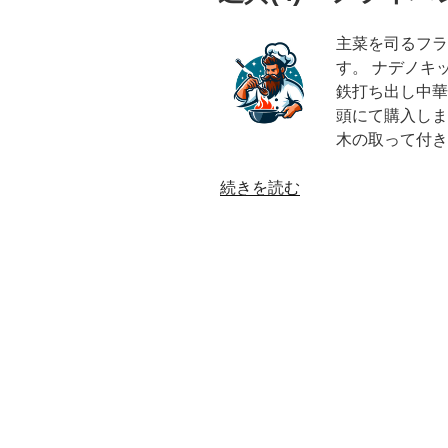
主菜を司るフラ
す。 ナデノキ
鉄打ち出し中華
頭にて購入しま
木の取って付き
“道
続きを読む
具
(4)
フ
ラ
イ
パ
ン”
の