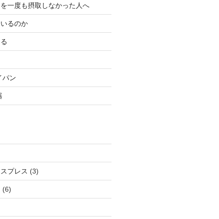
ンを一度も摂取しなかった人へ
にいるのか
ある
イパン
器
クスプレス
(3)
ン
(6)