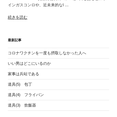
インガスコンロや、近未来的なI …
“道
続きを読む
具
(2)
コ
最新記事
ン
ロ”
コロナワクチンを一度も摂取しなかった人へ
の
いい男はどこにいるのか
家事は兵站である
道具(5) 包丁
道具(4) フライパン
道具(3) 炊飯器