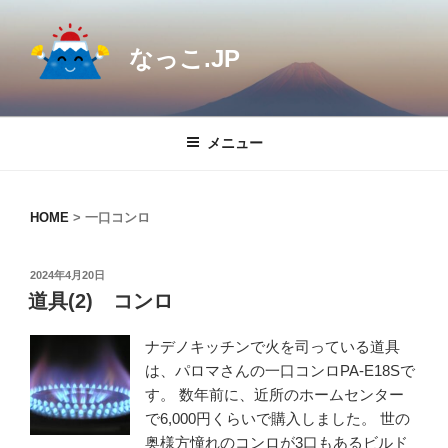
コ
ン
なっこ.JP
テ
ン
ツ
へ
メニュー
ス
キ
ッ
HOME
>
一口コンロ
プ
投
2024年4月20日
稿
道具(2) コンロ
日:
ナデノキッチンで火を司っている道具
は、パロマさんの一口コンロPA-E18Sで
す。 数年前に、近所のホームセンター
で6,000円くらいで購入しました。 世の
奥様方憧れのコンロが3口もあるビルド