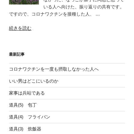
いる人へ向けた、振り返りの共有です。
ですので、コロナワクチンを接種した人、 …
“コ
続きを読む
ロ
ナ
ワ
最新記事
ク
チ
コロナワクチンを一度も摂取しなかった人へ
ン
を
いい男はどこにいるのか
一
度
家事は兵站である
も
道具(5) 包丁
摂
取
道具(4) フライパン
し
な
道具(3) 炊飯器