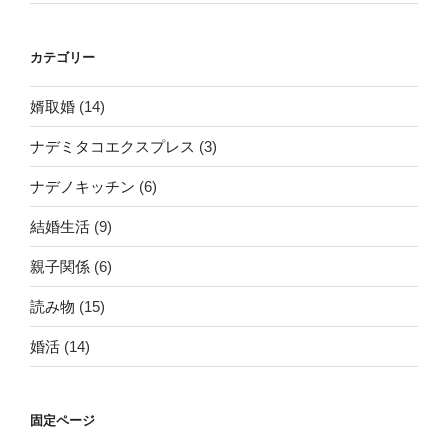
か
っ
た
カテゴリー
人
へ”
婿取婚
(14)
の
ナデミタコエクスプレス
(3)
ナデノキッチン
(6)
結婚生活
(9)
親子関係
(6)
読み物
(15)
婚活
(14)
固定ページ