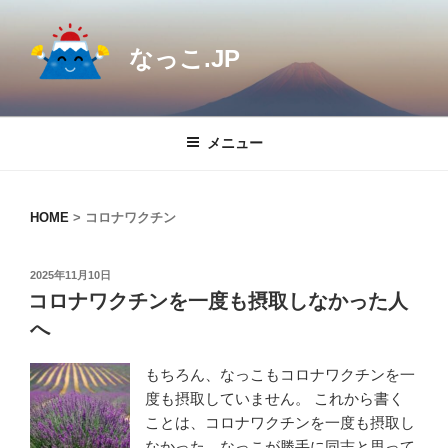
コ
ン
なっこ.JP
テ
ン
ツ
へ
メニュー
ス
キ
ッ
HOME
>
コロナワクチン
プ
投
2025年11月10日
稿
コロナワクチンを一度も摂取しなかった人
日:
へ
もちろん、なっこもコロナワクチンを一
度も摂取していません。 これから書く
ことは、コロナワクチンを一度も摂取し
なかった、なっこが勝手に同志と思って