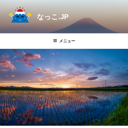
コ
ン
なっこ.JP
テ
ン
ツ
へ
メニュー
ス
キ
ッ
プ