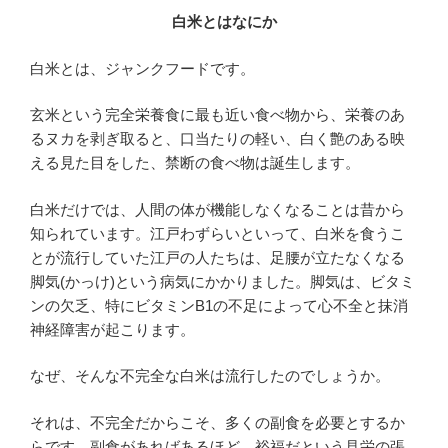
白米とはなにか
白米とは、ジャンクフードです。
玄米という完全栄養食に最も近い食べ物から、栄養のあ
るヌカを剥ぎ取ると、口当たりの軽い、白く艶のある映
える見た目をした、禁断の食べ物は誕生します。
白米だけでは、人間の体が機能しなくなることは昔から
知られています。江戸わずらいといって、白米を食うこ
とが流行していた江戸の人たちは、足腰が立たなくなる
脚気(かっけ)という病気にかかりました。脚気は、ビタミ
ンの欠乏、特にビタミンB1の不足によって心不全と抹消
神経障害が起こります。
なぜ、そんな不完全な白米は流行したのでしょうか。
それは、不完全だからこそ、多くの副食を必要とするか
らです。副食があればあるほど、裕福だという見栄の張