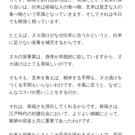
り合いは、白米は裕福な人の食べ物、玄米は貧乏な人の
食べ物という常識となっていきます。そしてそれは今日
でも根強く残っています。
たとえば、ヌカ漬けがなぜ白米に合うかというと、白米
に足りない栄養を補完するからです。
ヌカの栄養素は、身体が本能的に欲していますから、ヌ
カ漬けはとても美味しいのです。
そもそも、玄米を食えば、精米する手間も、ヌカ漬けを
つくる手間もいらないわけです。今風に言うと、なぜこ
んなコスパが悪いことをするのか。
それは、裕福さを演出してくれるからです。裕福さは、
江戸時代の封建社会において、よりよい婚姻にとって、
家柄や容姿と共に重要であったわけです。
白米と副食たくさんこそ見栄を張れるポイントで、見栄