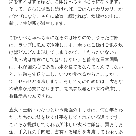
温をすればするほど、ご飯はべちゃべちゃになります。
そして、さらに保温し続ければ、ごはんはカリカリ、か
ぴかぴになり、さらに放置し続ければ、炊飯器の中に、
新しい生態系が誕生します。
ご飯がべちゃべちゃになるのは嫌なので、余ったご飯
は、ラップに包んで冷凍します。余ったご飯はご飯を炊
けばどんどん出現してしまうので、「もったいない」
「食べ物は粗末にしてはいけない」と善良な日本国民
は、我が国の心であるお米を捨てるなんてとんでもない
と、問題を先送りにし、いつか食べるからとごまかし
て、せっせと冷凍します。そしてそのためには、大きな
冷蔵庫が必要になります。電気炊飯器と巨大冷蔵庫は、
相性最高なんですね。
直火・土鍋・おひつという最強のトリオは、何百年とわ
たしたちのご飯を炊く仕事をしてくれている道具です。
これらが提供してくれる美味しい玄米ご飯は、買おうお
金、手入れの手間暇、占有する場所を考慮しても余りあ