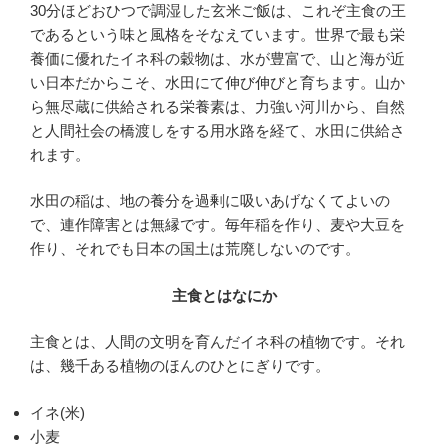
30分ほどおひつで調湿した玄米ご飯は、これぞ主食の王
であるという味と風格をそなえています。世界で最も栄
養価に優れたイネ科の穀物は、水が豊富で、山と海が近
い日本だからこそ、水田にて伸び伸びと育ちます。山か
ら無尽蔵に供給される栄養素は、力強い河川から、自然
と人間社会の橋渡しをする用水路を経て、水田に供給さ
れます。
水田の稲は、地の養分を過剰に吸いあげなくてよいの
で、連作障害とは無縁です。毎年稲を作り、麦や大豆を
作り、それでも日本の国土は荒廃しないのです。
主食とはなにか
主食とは、人間の文明を育んだイネ科の植物です。それ
は、幾千ある植物のほんのひとにぎりです。
イネ(米)
小麦