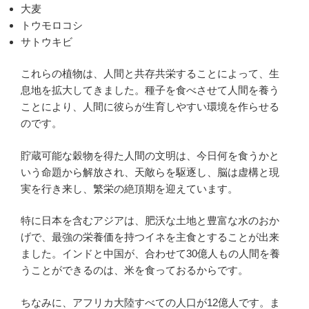
大麦
トウモロコシ
サトウキビ
これらの植物は、人間と共存共栄することによって、生
息地を拡大してきました。種子を食べさせて人間を養う
ことにより、人間に彼らが生育しやすい環境を作らせる
のです。
貯蔵可能な穀物を得た人間の文明は、今日何を食うかと
いう命題から解放され、天敵らを駆逐し、脳は虚構と現
実を行き来し、繁栄の絶頂期を迎えています。
特に日本を含むアジアは、肥沃な土地と豊富な水のおか
げで、最強の栄養価を持つイネを主食とすることが出来
ました。インドと中国が、合わせて30億人もの人間を養
うことができるのは、米を食っておるからです。
ちなみに、アフリカ大陸すべての人口が12億人です。ま