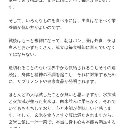
庭科で習う標語は、まさに国にとって都合が良いので
す。
そして、いろんなものを食べるには、主食はなるべく栄
養価が低い方がよいのです。
戦後はもっと複雑になって、朝はパン、昼は外食、夜は
白米とおかずたくさん。献立は毎食機知に富んでいなく
てはならない。
途切れることのない世界中から供給されるごちそうの連
続は、身体と精神の不調を起こし、それに対策するため
に、サプリメントや健康食品が発明されます。
ほとんどの人は試したことが無いと思いますが、水加減
と火加減が整った玄米は、白米並みに柔らかく、それで
いてもちもちしており、心と本能が美味しいと感じま
す。そして、玄米を食うとすぐ腹は満たされますから、
玄米ご飯に一汁一菜で、本当に身も心も本能も満足する