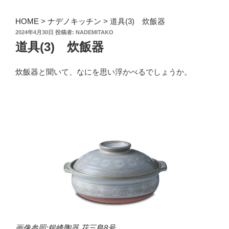
HOME
>
ナデノキッチン
>
道具(3) 炊飯器
投
2024年4月30日
投稿者:
NADEMITAKO
稿
道具(3) 炊飯器
日:
炊飯器と聞いて、なにを思い浮かべるでしょうか。
画像参照:
銀峰陶器 花三島8号