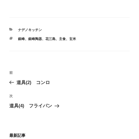
カ
ナデノキッチン
テ
タ
銀峰
、
銀峰陶器
、
花三島
、
主食
、
玄米
ゴ
グ
リ
ー
投
前
前
稿
の
道具(2) コンロ
ナ
投
ビ
稿
次
次
ゲ
の
道具(4) フライパン
投
ー
稿
シ
ョ
最新記事
ン