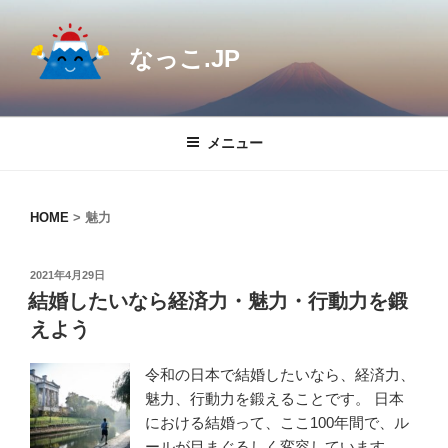
コ
ン
なっこ.JP
テ
ン
ツ
へ
メニュー
ス
キ
ッ
HOME
>
魅力
プ
投
2021年4月29日
稿
結婚したいなら経済力・魅力・行動力を鍛
日:
えよう
令和の日本で結婚したいなら、経済力、
魅力、行動力を鍛えることです。 日本
における結婚って、ここ100年間で、ル
ールが目まぐるしく変容しています。