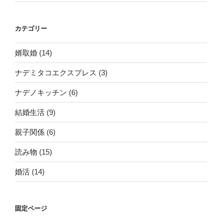
を
鍛
え
カテゴリー
よ
う”
婿取婚
(14)
の
ナデミタコエクスプレス
(3)
ナデノキッチン
(6)
結婚生活
(9)
親子関係
(6)
読み物
(15)
婚活
(14)
固定ページ