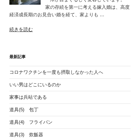
家の存続を第一に考える嫁入婚は、高度
経済成長期のお見合い婚を経て、家よりも …
“結
続きを読む
婚
し
た
最新記事
い
な
コロナワクチンを一度も摂取しなかった人へ
ら
経
いい男はどこにいるのか
済
力・
家事は兵站である
魅
道具(5) 包丁
力・
行
道具(4) フライパン
動
力
道具(3) 炊飯器